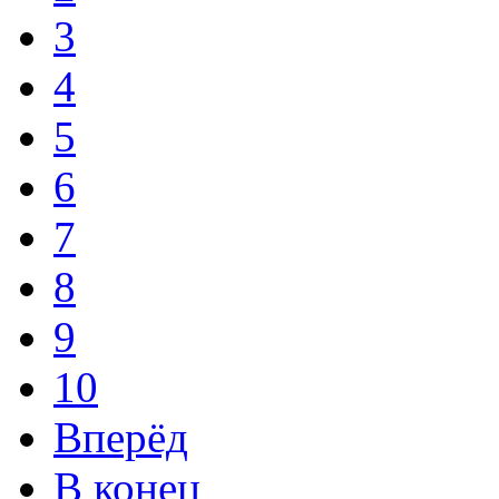
3
4
5
6
7
8
9
10
Вперёд
В конец